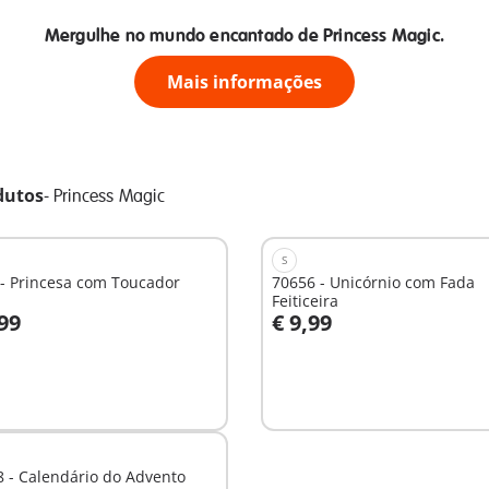
Mergulhe no mundo encantado de Princess Magic.
Mais informações
dutos
-
Princess Magic
S
- Princesa com Toucador
70656 - Unicórnio com Fada
Feiticeira
,99
€ 9,99
o carrinho
Não
disponível
 - Calendário do Advento