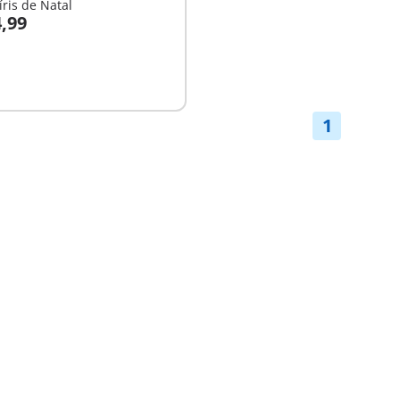
íris de Natal
4,99
nível
1