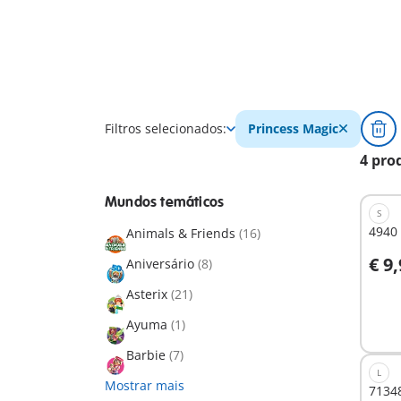
Filtros selecionados:
Princess Magic
4 pro
Mundos temáticos
S
4940 
Animals & Friends
(16)
€ 9
Aniversário
(8)
A
Asterix
(21)
Ayuma
(1)
Barbie
(7)
L
Mostrar mais
71348