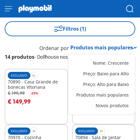
Filtros (1)
Ordenar por
14 produtos
-
Dollhouse nostálgica
Nome: Crescente
Preço: Baixo para Alto
EXCLUSIVO
XL
EXCLUSIVO
XL
70890 - Casa Grande de
71711 - Extensão de uma
Preço: Alto para Baixo
bonecas Vitoriana
casa vitoriana
€ 59,99
€ 199,99
-25%
Produtos mais populares
Ao carrinho
Ao carrinho
€ 149,99
Novos produtos
EXCLUSIVO
M
EXCLUSIVO
M
70970 - Cozinha
70894 - Sala de Jantar