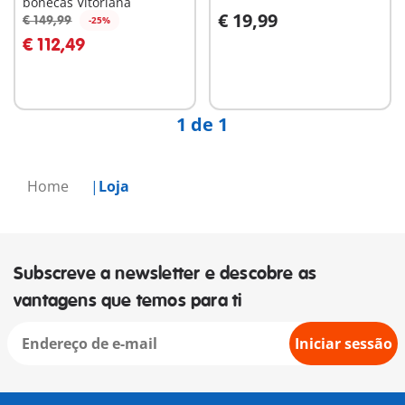
bonecas Vitoriana
€ 19,99
€ 149,99
-25%
Ao carrinho
€ 112,49
Não
disponível
1 de 1
Home
Loja
Subscreve a newsletter e descobre as
vantagens que temos para ti
Iniciar sessão