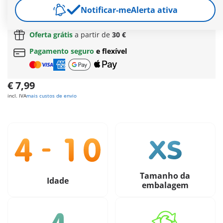
Envio grátis
a partir de
Notificar-me
60 €
| a partir de
Alerta ativa
150 €
(Açores ou Madeira)
Oferta grátis
a partir de
30 €
Pagamento seguro
e flexível
€ 7,99
incl. IVA
mais custos de envio
Tamanho da
Idade
embalagem