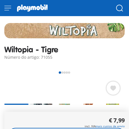
Wiltopia - Tigre
Número do artigo: 71055
Inclui acessórios, cartão com informações sobre o animal
€ 7,99
para colecionar e conteúdo áudio.
Mais informações
incl. IVA
mais custos de envio