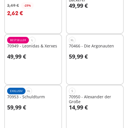
49,99 €
3,49 €
-25%
In den Warenkorb
In den Warenkorb
2,62 €
BESTSELLER
L
XL
70949 - Leonidas & Xerxes
70466 - Die Argonauten
49,99 €
59,99 €
In den Warenkorb
In den Warenkorb
EXKLUSIV
XL
S
70953 - Schuldturm
70950 - Alexander der
Große
59,99 €
14,99 €
In den Warenkorb
In den Warenkorb