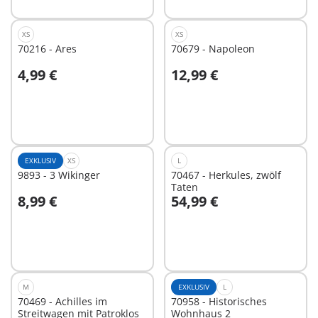
XS
XS
70216 - Ares
70679 - Napoleon
4,99 €
12,99 €
In den Warenkorb
In den Warenkorb
EXKLUSIV
XS
L
9893 - 3 Wikinger
70467 - Herkules, zwölf
Taten
8,99 €
54,99 €
In den Warenkorb
In den Warenkorb
M
EXKLUSIV
L
70469 - Achilles im
70958 - Historisches
Streitwagen mit Patroklos
Wohnhaus 2