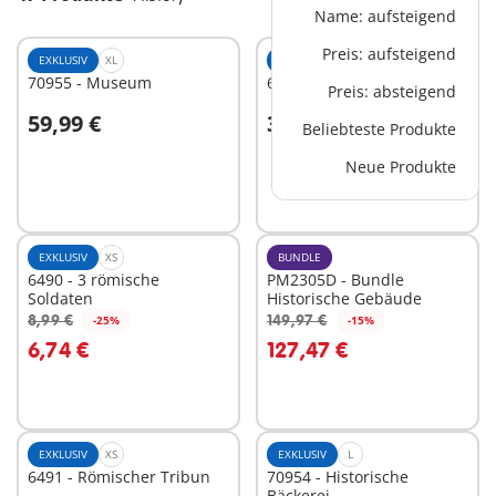
Name: aufsteigend
Preis: aufsteigend
EXKLUSIV
XL
EXKLUSIV
M
70955 - Museum
6464 - Räubergelage
Preis: absteigend
59,99 €
39,99 €
Beliebteste Produkte
In den Warenkorb
In den Warenkorb
Neue Produkte
EXKLUSIV
XS
BUNDLE
6490 - 3 römische
PM2305D - Bundle
Soldaten
Historische Gebäude
8,99 €
149,97 €
-25%
-15%
In den Warenkorb
In den Warenkorb
6,74 €
127,47 €
EXKLUSIV
XS
EXKLUSIV
L
6491 - Römischer Tribun
70954 - Historische
Bäckerei