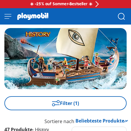
☀️ -25% auf Sommer-Bestseller ☀️
Filter (1)
Sortiere nach
47 Produkte
-
History