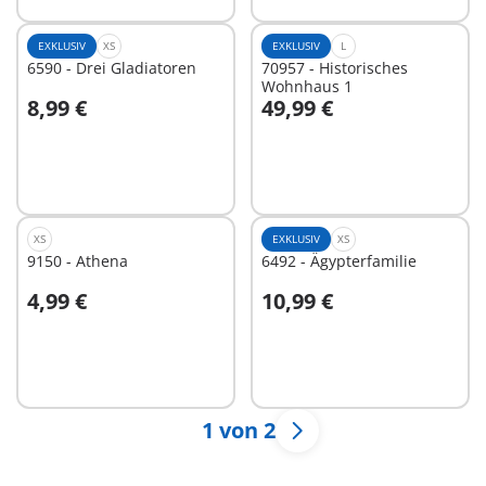
EXKLUSIV
XS
EXKLUSIV
L
6590 - Drei Gladiatoren
70957 - Historisches
Wohnhaus 1
8,99 €
49,99 €
In den Warenkorb
In den Warenkorb
XS
EXKLUSIV
XS
9150 - Athena
6492 - Ägypterfamilie
4,99 €
10,99 €
In den Warenkorb
In den Warenkorb
1 von 2