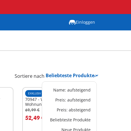
Einloggen
Sortiere nach
Name: aufsteigend
EXKLUSIV
XL
r
70947 - Westernladen m.
Preis: aufsteigend
Wohnung
Preis: absteigend
69,99 €
-25%
In den Warenkorb
52,49 €
Beliebteste Produkte
Neue Produkte