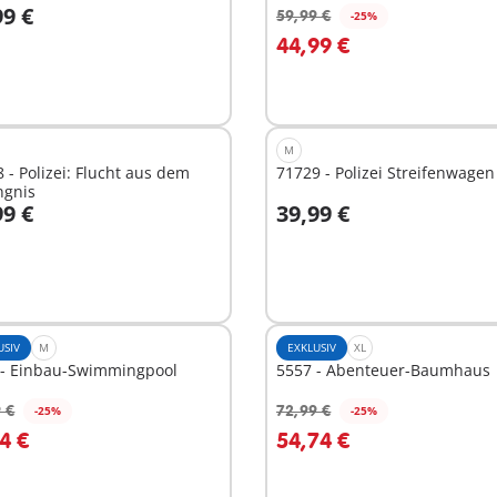
99 €
59,99 €
-25%
n den Warenkorb
In den Warenkorb
44,99 €
M
 - Polizei: Flucht aus dem
71729 - Polizei Streifenwagen
ngnis
99 €
39,99 €
n den Warenkorb
In den Warenkorb
USIV
M
EXKLUSIV
XL
 - Einbau-Swimmingpool
5557 - Abenteuer-Baumhaus
 €
72,99 €
-25%
-25%
n den Warenkorb
In den Warenkorb
4 €
54,74 €