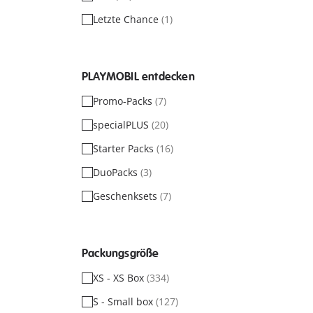
Letzte Chance
(1)
PLAYMOBIL entdecken
Promo-Packs
(7)
specialPLUS
(20)
Starter Packs
(16)
DuoPacks
(3)
Geschenksets
(7)
Packungsgröße
XS - XS Box
(334)
S - Small box
(127)