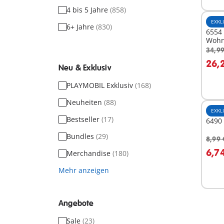
4 bis 5 Jahre
(858)
EXKL
6+ Jahre
(830)
6554
Wohn
34,99
I
26,
Neu & Exklusiv
PLAYMOBIL Exklusiv
(168)
Neuheiten
(88)
EXKL
Bestseller
(17)
6490 
Bundles
(29)
8,99 
I
6,7
Merchandise
(180)
Mehr anzeigen
Angebote
Sale
(23)