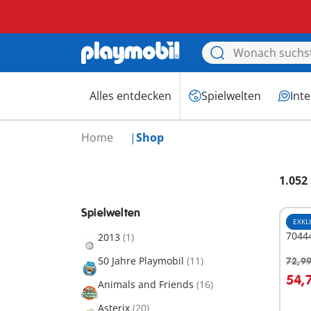
Alles entdecken
Spielwelten
Int
Home
Shop
1.052
Spielwelten
EXKL
7044
2013
(1)
50 Jahre Playmobil
(11)
72,99
I
54,
Animals and Friends
(16)
Asterix
(20)