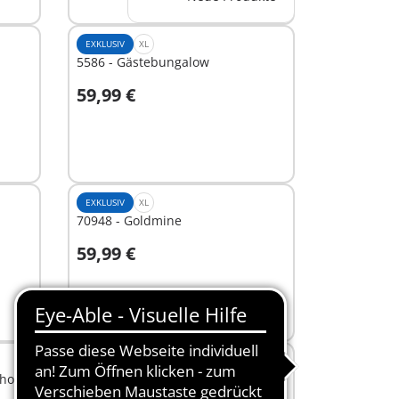
EXKLUSIV
XL
5586 - Gästebungalow
59,99 €
In den Warenkorb
EXKLUSIV
XL
70948 - Goldmine
59,99 €
In den Warenkorb
L
hof
71749 - Großer Bagger