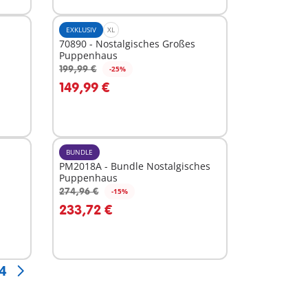
EXKLUSIV
XL
70890 - Nostalgisches Großes
Puppenhaus
199,99 €
-25%
In den Warenkorb
149,99 €
BUNDLE
PM2018A - Bundle Nostalgisches
Puppenhaus
274,96 €
-15%
In den Warenkorb
233,72 €
4