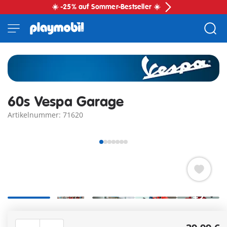
☀️ -25% auf Sommer-Bestseller ☀️
60s Vespa Garage
Artikelnummer: 71620
+2
60er Vespa Werkstatt mit nostalgischem Flair für
realistische Reparatur- und Wartungsszenen