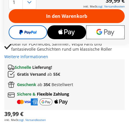
39,99 €
Bewegliche Hebebühne bietet Platz für die Vespa und
inkl. MwSt
zzgl. Versandkosten
ermöglicht authentische Werkstattarbeiten
In den Warenkorb
Umfangreiches Werkzeug, Ölflaschen und Ersatzteile
sorgen für vielseitige kreative Spielideen
Demontierbare Räder und verschiedene Sattelvarianten
ermöglichen Umbau, Pflege und individuelles Styling
Ideal für PLAYMOBIL Sammler, Vespa Fans und
fantasievolle Geschichten rund um klassische Roller
Weitere Informationen
Schnelle
Lieferung!
Gratis Versand
ab
55€
Geschenk
ab
35€
Bestellwert
Sichere &
Flexible Zahlung
39,99 €
inkl. MwSt
zzgl. Versandkosten