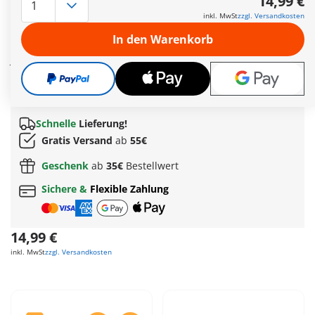
14,99 €
Heck steht für Abenteuer und Bewegung. Die Figur mit Retro-
inkl. MwSt
zzgl. Versandkosten
Helm und praktischem Outfit unterstreicht den authentischen
Charakter und inspiriert zu neuen Reisen. Mit den
In den Warenkorb
beiliegenden Stickern – darunter das exklusive 80-Jahre-
Jubiläumslogo und das historische Patentdatum als
Nummernschild – kannst du deine Vespa ganz individuell
gestalten. Bereit für die nächste Etappe und neue Wege.
Weitere Informationen
Schnelle
Lieferung!
Gratis Versand
ab
55€
Geschenk
ab
35€
Bestellwert
Sichere &
Flexible Zahlung
14,99 €
inkl. MwSt
zzgl. Versandkosten