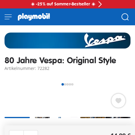
☀️ -25% auf Sommer-Bestseller ☀️
80 Jahre Vespa: Original Style
Artikelnummer: 72282
Seit über 80 Jahren ist Vespa mehr als nur ein Motorroller –
sie ist ein Lebensgefühl. Die silberne Vespa mit Ersatzrad am