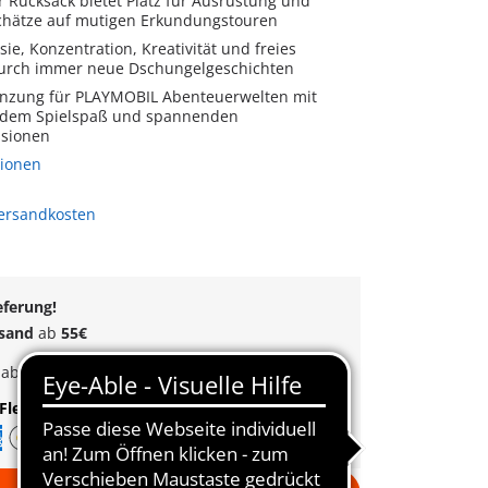
Rucksack bietet Platz für Ausrüstung und
hätze auf mutigen Erkundungstouren
sie, Konzentration, Kreativität und freies
durch immer neue Dschungelgeschichten
änzung für PLAYMOBIL Abenteuerwelten mit
ndem Spielspaß und spannenden
ssionen
tionen
Versandkosten
eferung!
rsand
ab
55€
k
ab
35€
Bestellwert
Flexible Zahlung