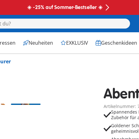
☀️ -25% auf Sommer-Bestseller ☀️
eressen
Neuheiten
EXKLUSIV
Geschenkideen
urer
Abent
Artikelnummer: 
Spannendes D
Zubehör für 
Goldener Sch
geheimnisvol