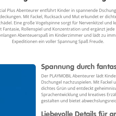
ial Plus Abenteurer entführt Kinder in spannende Dschunge
eckungen. Mit Fackel, Rucksack und Mut erkundet er dicht
ädel. Eine große Vogelspinne sorgt für Nervenkitzel und kr
ert Fantasie, Rollenspiel und Konzentration und ergänzt j
denlangen Abenteuerspaß im Kinderzimmer und lädt zu im
Expeditionen ein voller Spannung Spaß Freude.
Spannung durch fantasi
Der PLAYMOBIL Abenteurer lädt Kinder
Dschungel nachzuspielen. Mit Fackel 
dichtes Grün und entdeckt geheimnisvo
Sprachentwicklung und kreatives Erzähl
gestalten und bietet abwechslungsrei
Liebevolle Details für