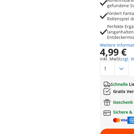
Abnehmbarer 
gefundene Sc
Fördert Fanta
Rollenspiel 
Perfekte Erg
langanhalte
Entdeckermi
Weitere Informa
4,99 €
inkl. MwSt
zzgl. 
Schnelle
Li
Gratis Ve
Geschen
Sichere &