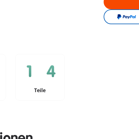
e
Teile
tionen