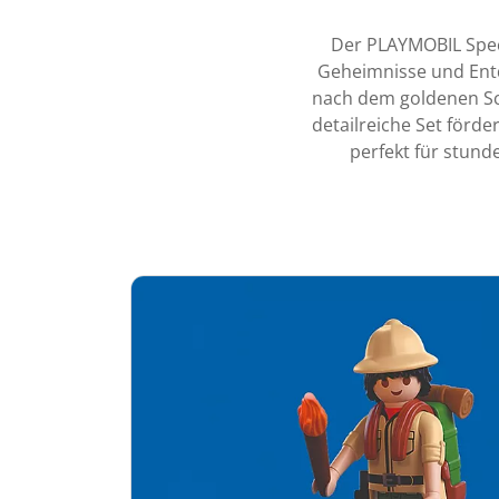
Der PLAYMOBIL Spec
Geheimnisse und Entd
nach dem goldenen Sch
detailreiche Set förd
perfekt für stun