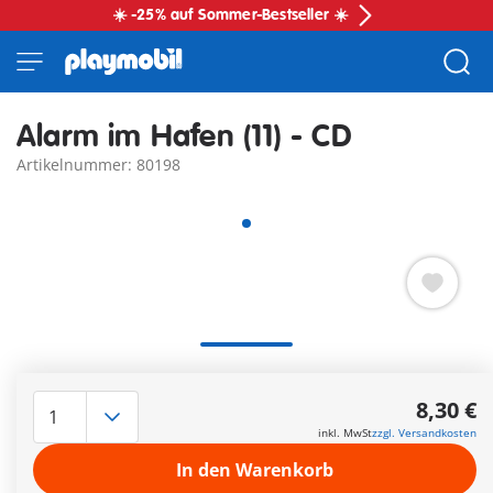
☀️ -25% auf Sommer-Bestseller ☀️
Alarm im Hafen (11) - CD
Artikelnummer: 80198
Auf einem Schiff sollen Tiere geschmuggelt werden, die
gemeine Diebe aus dem Zoo geklaut haben. Nur, auf
8,30 €
welchem Schiff? Der Hafen ist groß. Die Playmos haben eine
inkl. MwSt
zzgl. Versandkosten
heiße Spur, doch die Polizei verbietet ihnen die Ermittlung;
bis sie selbst nicht mehr weiter weiß und die Freunde erneut
In den Warenkorb
die Fährte aufnehmen ...