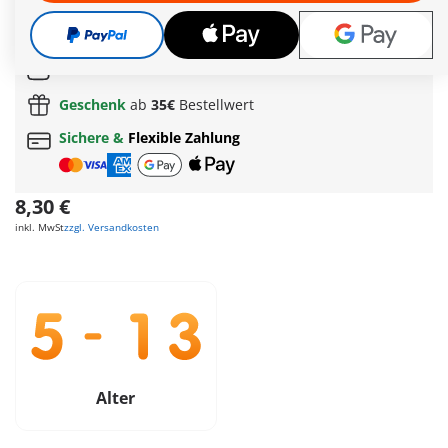
Weitere Informationen
Schnelle
Lieferung!
Gratis Versand
ab
55€
Geschenk
ab
35€
Bestellwert
Sichere &
Flexible Zahlung
8,30 €
inkl. MwSt
zzgl. Versandkosten
Alter