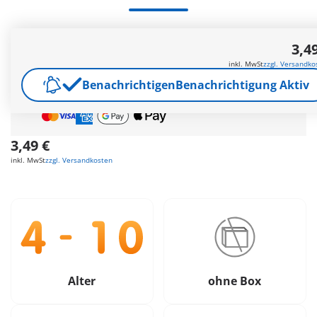
3,4
Gratis Versand
ab
55€
inkl. MwSt
zzgl. Versandko
Geschenk
ab
35€
Bestellwert
Benachrichtigen
Benachrichtigung Aktiv
Sichere &
Flexible Zahlung
3,49 €
inkl. MwSt
zzgl. Versandkosten
Alter
ohne Box