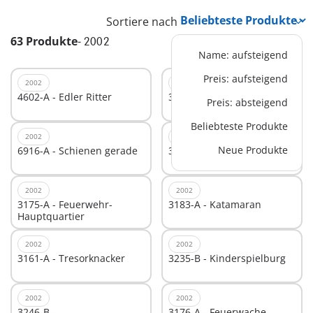
Sortiere nach
63 Produkte
-
2002
Name: aufsteigend
Preis: aufsteigend
2002
2002
4602-A - Edler Ritter
3249-B - Pferdetransporter
Preis: absteigend
Beliebteste Produkte
2002
2002
Neue Produkte
6916-A - Schienen gerade
3127-A - Superset Piraten
2002
2002
3175-A - Feuerwehr-
3183-A - Katamaran
Hauptquartier
2002
2002
3161-A - Tresorknacker
3235-B - Kinderspielburg
2002
2002
3246-B -
3176-A - Feuerwache