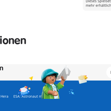
Dieses Spielset
mehr erhältlich
tionen
en
Hera
ESA: Astronaut mit Roboter