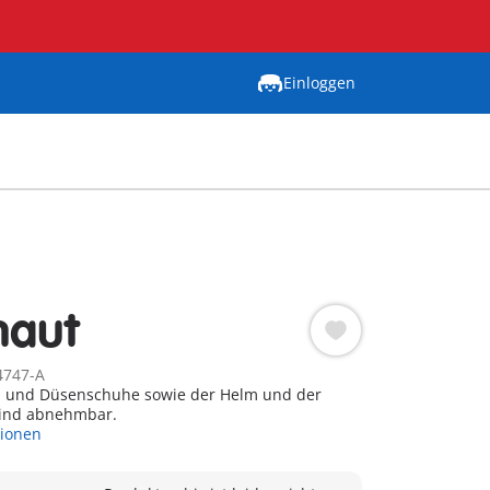
Einloggen
naut
4747-A
 und Düsenschuhe sowie der Helm und der
sind abnehmbar.
tionen