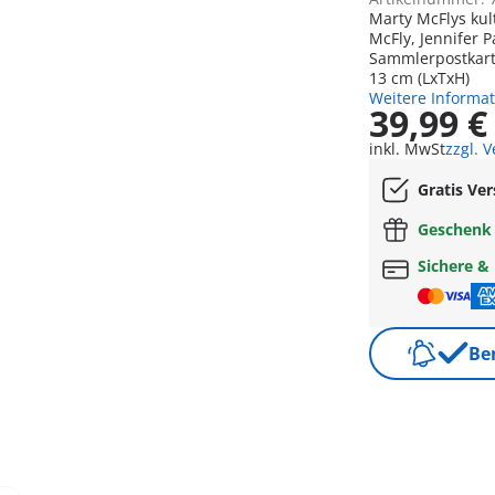
Marty McFlys kul
McFly, Jennifer 
Sammlerpostkarte für echte Fan
13 cm (LxTxH)
Weitere Informa
39,99 €
inkl. MwSt
zzgl. 
Gratis Ve
Geschen
Sichere &
Be