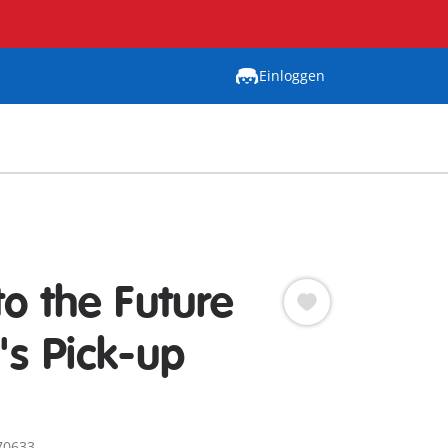
Einloggen
to the Future
's Pick-up
70633