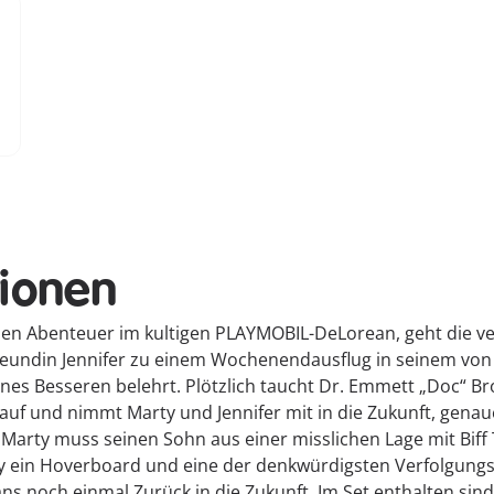
tionen
n Abenteuer im kultigen PLAYMOBIL-DeLorean, geht die ver
 Freundin Jennifer zu einem Wochenendausflug in seinem von
ines Besseren belehrt. Plötzlich taucht Dr. Emmett „Doc“ B
f und nimmt Marty und Jennifer mit in die Zukunft, genauer
 Marty muss seinen Sohn aus einer misslichen Lage mit Biff
 ein Hoverboard und eine der denkwürdigsten Verfolgungsj
ns noch einmal Zurück in die Zukunft. Im Set enthalten sind 