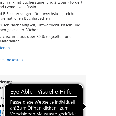
schrank mit Bücherstapel und Sitzbank fördert
nd Gemeinschaftssinn
d E-Scooter sorgen für abwechslungsreiche
m gemütlichen Buchhäuschen
lerisch Nachhaltigkeit, Umweltbewusstsein und
ben gelesener Bücher
urchschnitt aus über 80 % recycelten und
Materialien
tionen
Versandkosten
eferung!
rsand
ab
55€
k
ab
35€
Bestellwert
Flexible Zahlung