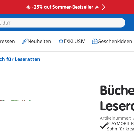
☀️ -25% auf Sommer-Bestseller ☀️
eressen
Neuheiten
EXKLUSIV
Geschenkideen
h für Leseratten
Büche
Leser
Artikelnummer: 
PLAYMOBIL B
Sohn für kre