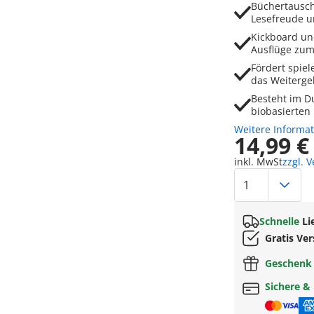
Büchertausch
Lesefreude u
Kickboard un
Ausflüge zu
Fördert spie
das Weiterge
Besteht im D
biobasierten 
Weitere Informa
14,99 €
inkl. MwSt
zzgl. 
Schnelle
Li
Gratis Ve
Geschen
Sichere &