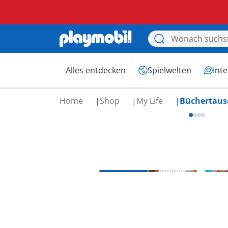
Alles entdecken
Spielwelten
Int
Home
Shop
My Life
Büchertausc