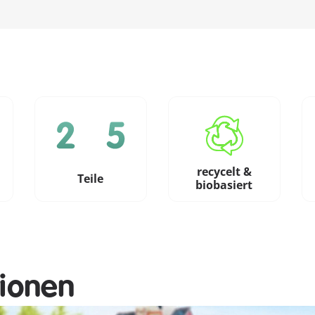
recycelt &
e
Teile
biobasiert
tionen