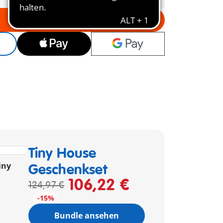
In den Warenkorb
Tiny House
iny
Geschenkset
106,22 €
124,97 €
-15%
Bundle ansehen