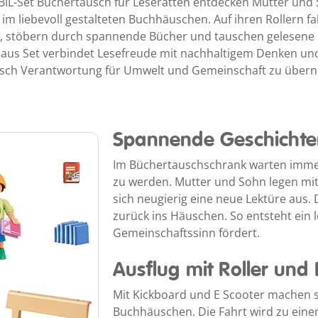
IL-Set Büchertausch für Leseratten entdecken Mutter und
im liebevoll gestalteten Buchhäuschen. Auf ihren Rollern f
 stöbern durch spannende Bücher und tauschen gelesene 
Haus Set verbindet Lesefreude mit nachhaltigem Denken und
risch Verantwortung für Umwelt und Gemeinschaft zu über
Spannende Geschichte
Im Büchertauschschrank warten immer
zu werden. Mutter und Sohn legen mit
sich neugierig eine neue Lektüre aus. 
zurück ins Häuschen. So entsteht ein
Gemeinschaftssinn fördert.
Ausflug mit Roller und 
Mit Kickboard und E Scooter machen s
Buchhäuschen. Die Fahrt wird zu einem