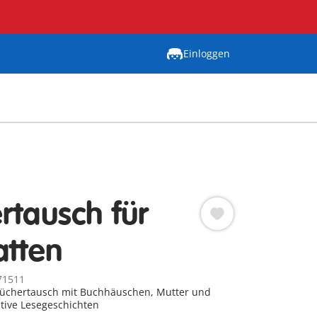
Einloggen
rtausch für
atten
71511
üchertausch mit Buchhäuschen, Mutter und
ative Lesegeschichten