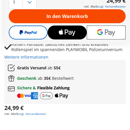
24,99 €
Zwei maskierte Diebe, funkelnde Juwelen und Vitrinen
inkl. MwSt
zzgl. Versandkosten
sorgen für filmreife Einbruchsszenen
In den Warenkorb
Seil mit Haken ermöglicht rasante Fluchten und kreative
Verfolgungsjagden durch das Museum
Polizist und Wachhund sichern Spuren, verfolgen Täter
und bringen actionreiche Ermittlungen ins Spiel
Fördert Fantasie, taktisches Denken und kreatives
Rollenspiel im spannenden PLAYMOBIL Polizeiuniversum
Weitere Informationen
Gratis Versand
ab
55€
Geschenk
ab
35€
Bestellwert
Sichere &
Flexible Zahlung
24,99 €
inkl. MwSt
zzgl. Versandkosten