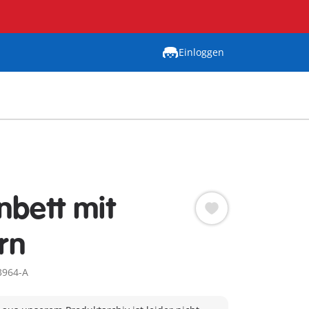
Einloggen
nbett mit
rn
3964-A