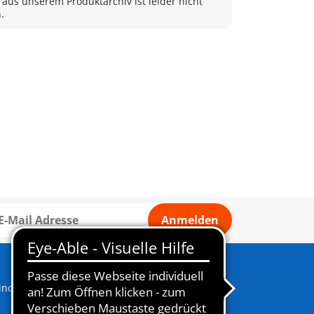
 aus unserem Produktarchiv ist leider nicht
.
Anmelden
indern