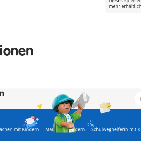
Dieses Spielset
mehr erhältlich
tionen
en
achen mit Kindern
Mama mit Kindern
Schulweghelferin mit K