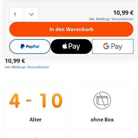
Schnelle
Lieferung!
10,99 €
Gratis Versand
ab
55€
inkl. MwSt
zzgl. Versandkosten
In den Warenkorb
Geschenk
ab
35€
Bestellwert
Sichere &
Flexible Zahlung
10,99 €
inkl. MwSt
zzgl. Versandkosten
Alter
ohne Box