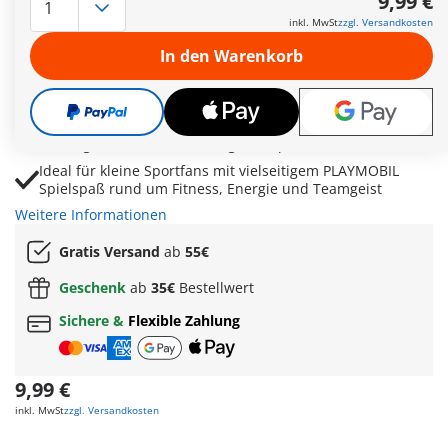
9,99 €
Heimtrainer, Stepper und Hanteln ermöglichen
inkl. MwSt
zzgl. Versandkosten
abwechslungsreiche Trainingsszenen rund um Ausdauer
In den Warenkorb
und Kraft
Trinkflaschen und Musikspieler sorgen für realistische
Pausen, Motivation und lebendige Sportgeschichten
Fördert Fantasie, Kreativität und Freude an Bewegung
durch gemeinsames Training und sportliche Abenteuer
Ideal für kleine Sportfans mit vielseitigem PLAYMOBIL
Spielspaß rund um Fitness, Energie und Teamgeist
Weitere Informationen
Gratis Versand
ab
55€
Geschenk
ab
35€
Bestellwert
Sichere &
Flexible Zahlung
9,99 €
inkl. MwSt
zzgl. Versandkosten