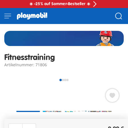
☀️ -25% auf Sommer-Bestseller ☀️
Fitnesstraining
Artikelnummer: 71806
PLAYMOBIL Fitness Training Set mit zwei sportlichen
Figuren für aktive Rollenspiele im Kinderzimmer