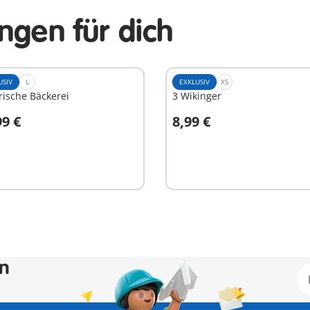
ngen für dich
USIV
L
EXKLUSIV
XS
rische Bäckerei
3 Wikinger
99 €
8,99 €
n den Warenkorb
In den Warenkorb
en