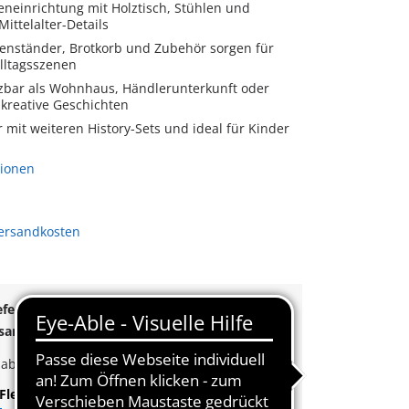
eneinrichtung mit Holztisch, Stühlen und
ittelalter-Details
zenständer, Brotkorb und Zubehör sorgen für
Alltagsszenen
utzbar als Wohnhaus, Händlerunterkunft oder
 kreative Geschichten
mit weiteren History-Sets und ideal für Kinder
tionen
Versandkosten
eferung!
rsand
ab
55€
k
ab
35€
Bestellwert
Flexible Zahlung