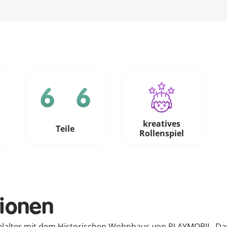
kreatives
e
Teile
Rollenspiel
tionen
ttelalter mit dem Historischen Wohnhaus von PLAYMOBIL. Das