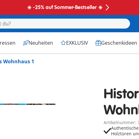
☀️ -25% auf Sommer-Bestseller ☀️
eressen
Neuheiten
EXKLUSIV
Geschenkideen
es Wohnhaus 1
Histo
Wohn
Artikelnummer: 
Authentische
Holztüren u