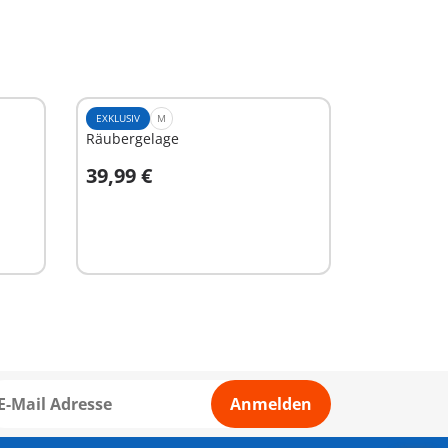
EXKLUSIV
M
Räubergelage
39,99 €
In den Warenkorb
Anmelden