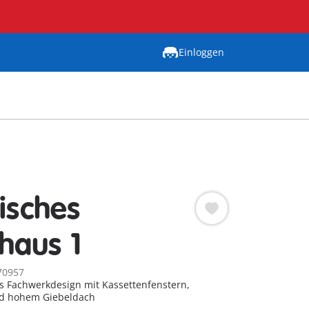
Einloggen
risches
haus 1
70957
s Fachwerkdesign mit Kassettenfenstern,
nd hohem Giebeldach