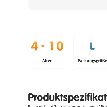
Alter
Packungsgröß
Produktspezifika
Begib dich auf Zeitreise ins aufregende Mi