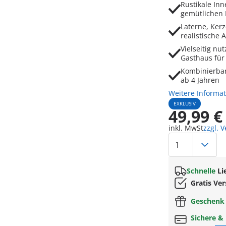
Rustikale Inn
gemütlichen M
Laterne, Ker
realistische 
Vielseitig n
Gasthaus für
Kombinierbar 
ab 4 Jahren
Weitere Informa
EXKLUSIV
49,99 €
inkl. MwSt
zzgl. 
Schnelle
Li
Gratis Ve
Geschen
Sichere &