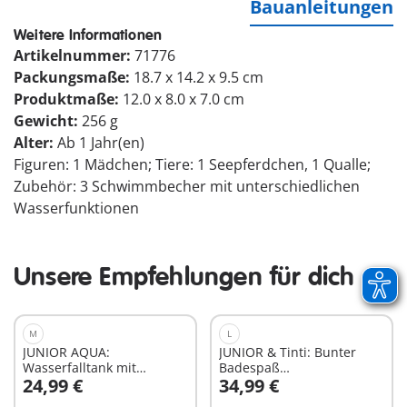
Bauanleitungen
Weitere Informationen
Artikelnummer:
71776
Packungsmaße:
18.7 x 14.2 x 9.5 cm
Produktmaße:
12.0 x 8.0 x 7.0 cm
Gewicht:
256 g
Alter:
Ab 1 Jahr(en)
Figuren: 1 Mädchen; Tiere: 1 Seepferdchen, 1 Qualle;
Zubehör: 3 Schwimmbecher mit unterschiedlichen
Wasserfunktionen
Unsere Empfehlungen für dich
M
L
JUNIOR AQUA:
JUNIOR & Tinti: Bunter
Wasserfalltank mit
Badespaß
24,99 €
34,99 €
Rutsche
Adventskalender
In den Warenkorb
In den Warenkorb