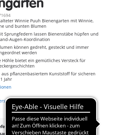
ngarten
71694
talteter Winnie Puuh Bienengarten mit Winnie,
che und bunten Blumen
it Sprungfedern lassen Bienenstäbe hüpfen und
Hand-Augen-Koordination
lumen können gedreht, gesteckt und immer
angeordnet werden
e Höhle bietet ein gemütliches Versteck für
deckergeschichten
 aus pflanzenbasiertem Kunststoff für sicheren
1 Jahr
tionen
Versandkosten
eferung!
rsand
ab
55€