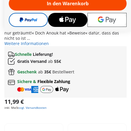
Anouk ist liebenswert und hilfsbereit. Nur eines mag sie gar
In den Warenkorb
nicht: Schlafen gehen! Umso mehr wundern sich ihre Eltern,
als Anouk plötzlich voller Vorfreude abends zu Bett geht.
Denn was sie nicht wissen: Nacht für Nacht erlebt Anouk
neuerdings aufregende Abenteuer. Erzählt sie am nächsten
Tag davon, sagen ihre Eltern stets: »Schatz, das hast du alles
nur geträumt!« Doch Anouk hat »Beweise« dafür, dass das
nicht so ist …
Weitere Informationen
Schnelle
Lieferung!
Gratis Versand
ab
55€
Geschenk
ab
35€
Bestellwert
Sichere &
Flexible Zahlung
11,99 €
inkl. MwSt
zzgl. Versandkosten