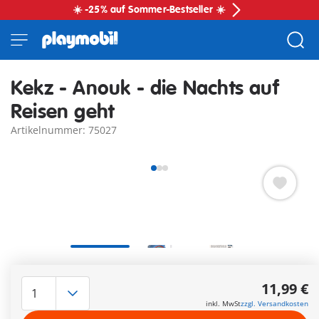
☀️ -25% auf Sommer-Bestseller ☀️
Kekz - Anouk - die Nachts auf
Reisen geht
Artikelnummer: 75027
Kekz Audiochip für Kekzhörer den All-In-One Audioplayer für
Kinder.
11,99 €
inkl. MwSt
zzgl. Versandkosten
Inhalt: