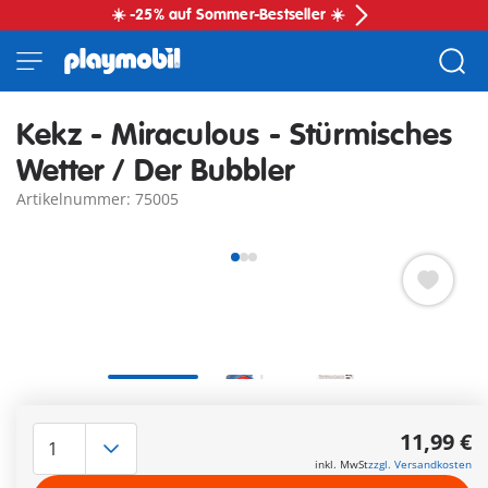
☀️ -25% auf Sommer-Bestseller ☀️
Kekz - Miraculous - Stürmisches
Wetter / Der Bubbler
Artikelnummer: 75005
Kekz Audiochip für Kekzhörer – den
All-In-One Audioplayer
für Kinder.
11,99 €
Inhalt:
inkl. MwSt
zzgl. Versandkosten
Stürmisches Wetter: Aurore nimmt an einem Wettbewerb teil,