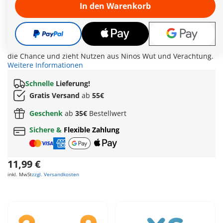
in dem die nächste Wetterfee gekürt wird. Als sie verliert, ist
In den Warenkorb
sie so wütend, dass Hawk Moth ihr hilft, sie in einen
Wirbelsturm zu verwandeln. Der Bubbler: Adrien hat
Geburtstag und Marinette ist aufgeregt, da sie ein
besonderes Geschenk für ihn hat. Als Adriens Freund Nino,
der Bubbler, Adriens Vater konfrontiert, ergreift Hawk Moth
die Chance und zieht Nutzen aus Ninos Wut und Verachtung.
Weitere Informationen
Schnelle
Lieferung!
Gratis Versand
ab
55€
Geschenk
ab
35€
Bestellwert
Sichere &
Flexible Zahlung
11,99 €
inkl. MwSt
zzgl. Versandkosten