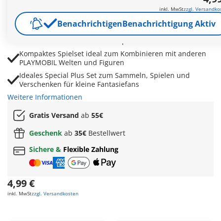
Mit Bett, Taschenlampe und Zubehör für spannende
inkl. MwSt
zzgl. Versandko
Nachtabenteuer voller Überraschungen
Benachrichtigen
Benachrichtigung Aktiv
Freundliche Begegnung unter dem Bett fördert Mut,
Vertrauen und kreative Rollenspiele
Kompaktes Spielset ideal zum Kombinieren mit anderen
PLAYMOBIL Welten und Figuren
Ideales Special Plus Set zum Sammeln, Spielen und
Verschenken für kleine Fantasiefans
Weitere Informationen
Gratis Versand
ab
55€
Geschenk
ab
35€
Bestellwert
Sichere &
Flexible Zahlung
4,99 €
inkl. MwSt
zzgl. Versandkosten