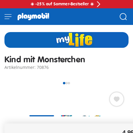
☀️ -25% auf Sommer-Bestseller ☀️
Kind mit Monsterchen
Artikelnummer: 70876
Kind mit freundlichem Monsterchen für fantasievolle Gute
4,9
Nacht Geschichten im Kinderzimmer