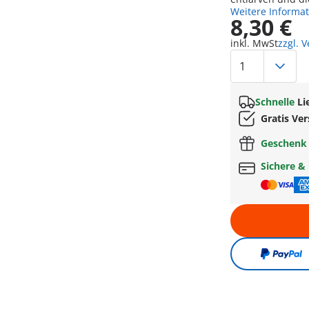
Weitere Informa
8,30 €
inkl. MwSt
zzgl. 
Schnelle
Li
Gratis Ve
Geschen
Sichere &