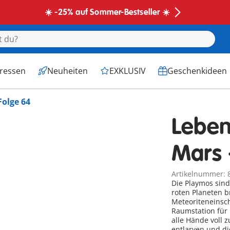
☀️ -25% auf Sommer-Bestseller ☀️
eressen
Neuheiten
EXKLUSIV
Geschenkideen
Folge 64
Leben
Mars 
Artikelnummer: 
Die Playmos sin
roten Planeten br
Meteoriteneinsch
Raumstation für 
alle Hände voll 
entlarven und di