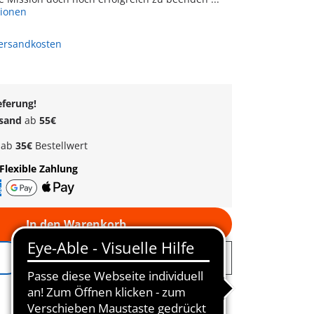
tionen
Versandkosten
eferung!
rsand
ab
55€
k
ab
35€
Bestellwert
Flexible Zahlung
In den Warenkorb