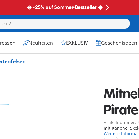
☀️ -25% auf Sommer-Bestseller ☀️
eressen
Neuheiten
EXKLUSIV
Geschenkideen
atenfelsen
Mitn
Pirat
Artikelnummer: 
mit Kanone, Skel
Weitere Informa