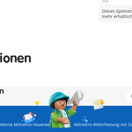
2009
Dieses Spielset
mehr erhältlich
tionen
en
Meine Mitnehm-Feuerwehrstation
Mitnehm-Ritterfestung mit S