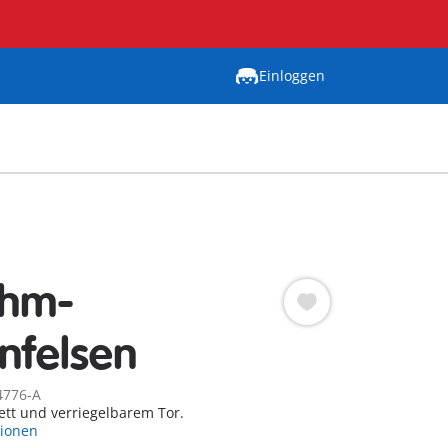
Einloggen
ehm-
enfelsen
4776-A
ett und verriegelbarem Tor.
tionen