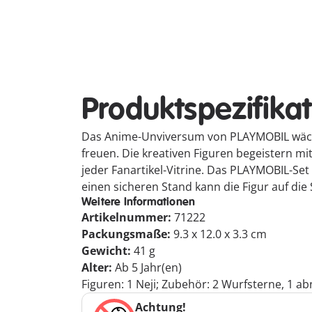
Produktspezifika
Das Anime-Unviversum von PLAYMOBIL wäch
freuen. Die kreativen Figuren begeistern mit
jeder Fanartikel-Vitrine. Das PLAYMOBIL-Se
einen sicheren Stand kann die Figur auf die 
Weitere Informationen
Artikelnummer:
71222
Packungsmaße:
9.3 x 12.0 x 3.3 cm
Gewicht:
41 g
Alter:
Ab 5 Jahr(en)
Figuren: 1 Neji; Zubehör: 2 Wurfsterne, 1 a
Achtung!