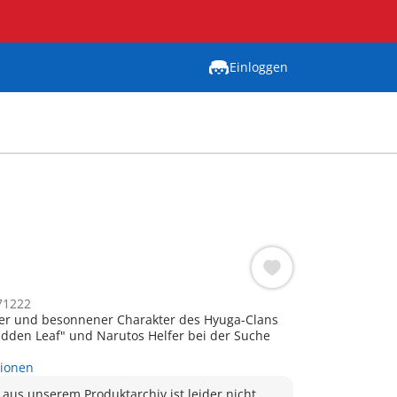
Einloggen
71222
iger und besonnener Charakter des Hyuga-Clans
dden Leaf" und Narutos Helfer bei der Suche
tionen
 aus unserem Produktarchiv ist leider nicht