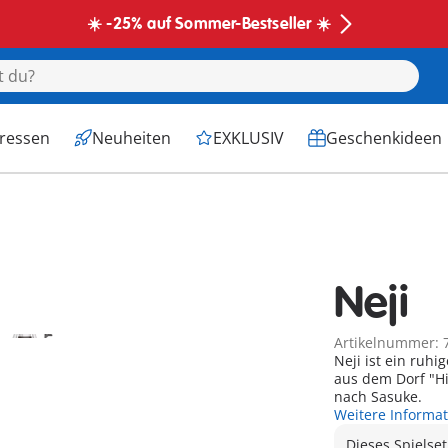
☀️ -25% auf Sommer-Bestseller ☀️
eressen
Neuheiten
EXKLUSIV
Geschenkideen
Neji
Artikelnummer: 
Neji ist ein ruh
aus dem Dorf "Hi
nach Sasuke.
Weitere Informa
Dieses Spielset