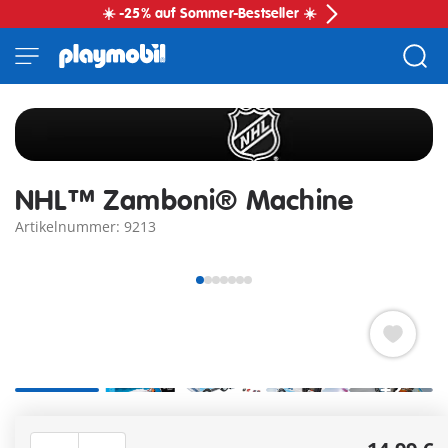
☀️ -25% auf Sommer-Bestseller ☀️
NHL™ Zamboni® Machine
Artikelnummer: 9213
+2
Willkommen auf dem Eis mit der ultimativen Ergänzung für
jeden NHL-Fan - die PLAYMOBIL NHL Zamboni Maschine!