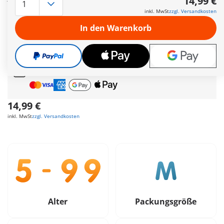
14,99 €
Weitere Informationen
inkl. MwSt
zzgl. Versandkosten
Schnelle
Lieferung!
In den Warenkorb
Gratis Versand
ab
55€
Geschenk
ab
35€
Bestellwert
Sichere &
Flexible Zahlung
14,99 €
inkl. MwSt
zzgl. Versandkosten
Alter
Packungsgröße