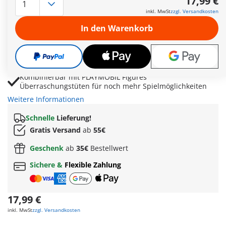
17,99 €
Köpfe, Arme, Beine und Körper lassen sich immer wieder
inkl. MwSt
zzgl. Versandkosten
neu zusammenstellen
In den Warenkorb
Mit Schatztruhe, Goldmünzen, Schatzkarte und
Felsenversteck für spannende Schatzsuchen
Umfangreiches Piratenzubehör mit Hüten, Säbel, Schwert,
Kanone und Fernrohr
Kombinierbar mit PLAYMOBIL Figures
Überraschungstüten für noch mehr Spielmöglichkeiten
Weitere Informationen
Schnelle
Lieferung!
Gratis Versand
ab
55€
Geschenk
ab
35€
Bestellwert
Sichere &
Flexible Zahlung
17,99 €
inkl. MwSt
zzgl. Versandkosten