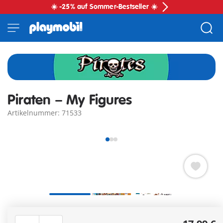
☀️ -25% auf Sommer-Bestseller ☀️
Piraten – My Figures
Artikelnummer: 71533
PLAYMOBIL My Figures Piraten Set mit individuell
kombinierbaren Figuren für kreative Abenteuer