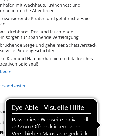
enhafen mit Wachhaus, Krähennest und
für actionreiche Abenteuer
lt rivalisierende Piraten und gefährliche Haie
gen
ne, drehbares Fass und leuchtende
n sorgen für spannende Verteidigung
inbrüchende Stege und geheimes Schatzversteck
sievolle Piratengeschichten
ten, Kran und Hammerhai bieten detailreiches
kreativen Spielspaß
tionen
Versandkosten
rsand
ab
55€
k
ab
35€
Bestellwert
Flexible Zahlung