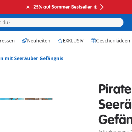
☀️ -25% auf Sommer-Bestseller ☀️
eressen
Neuheiten
EXKLUSIV
Geschenkideen
en mit Seeräuber-Gefängnis
Pirat
+4
Seerä
Gefän
Artikelnummer: 