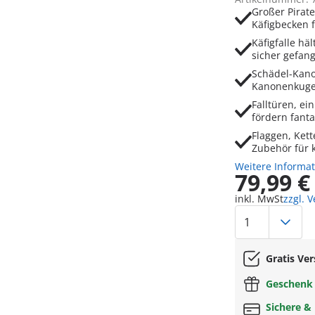
Großer Pirat
Käfigbecken 
Käfigfalle hä
sicher gefan
Schädel-Kano
Kanonenkugel
Falltüren, e
fördern fanta
Flaggen, Ket
Zubehör für 
Weitere Informa
79,99 €
inkl. MwSt
zzgl. 
Gratis Ve
Geschen
Sichere &