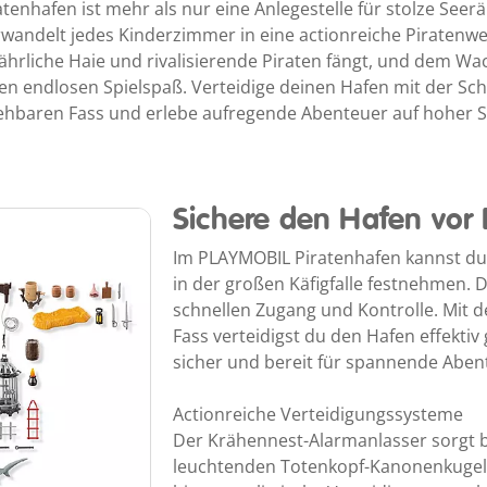
enhafen ist mehr als nur eine Anlegestelle für stolze Seerä
wandelt jedes Kinderzimmer in eine actionreiche Piratenwe
ährliche Haie und rivalisierende Piraten fängt, und dem W
fen endlosen Spielspaß. Verteidige deinen Hafen mit der 
ehbaren Fass und erlebe aufregende Abenteuer auf hoher S
Sichere den Hafen vor 
Im PLAYMOBIL Piratenhafen kannst du g
in der großen Käfigfalle festnehmen. 
schnellen Zugang und Kontrolle. Mit
Fass verteidigst du den Hafen effektiv
sicher und bereit für spannende Aben
Actionreiche Verteidigungssysteme
Der Krähennest-Alarmanlasser sorgt be
leuchtenden Totenkopf-Kanonenkuge