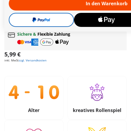
In den Warenkorb
Schnelle
Lieferung!
Gratis Versand
ab
55€
Geschenk
ab
35€
Bestellwert
Sichere &
Flexible Zahlung
5,99 €
inkl. MwSt
zzgl. Versandkosten
Alter
kreatives Rollenspiel