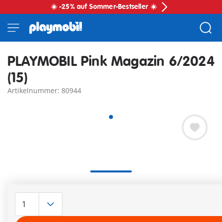
☀️ -25% auf Sommer-Bestseller ☀️
PLAYMOBIL Pink Magazin 6/2024
(15)
Artikelnummer: 80944
Die 36 Seiten enthalten zwei tolle Comics, ein super
Gewinnspiel, zwei Postermotive und viele Mitmach-Seiten.
Extra: Engel + Glitzer-Tattoos
Weitere Informationen