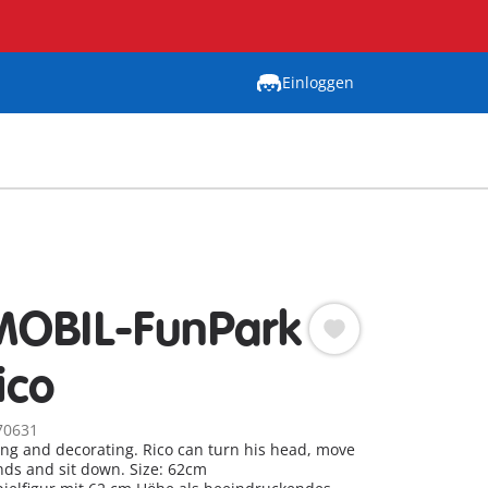
Einloggen
MOBIL-FunPark
ico
70631
ying and decorating. Rico can turn his head, move
ds and sit down. Size: 62cm