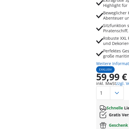
Extragroße S
Highlight fü
Beweglicher 
Abenteuer und
Sitzfunktion 
Piratenschiff
Robuste XXL 
und Dekorie
Perfektes Ges
große mariti
Weitere Informa
EXKLUSIV
59,99 €
inkl. MwSt
zzgl. 
Schnelle
Li
Gratis Ve
Geschen