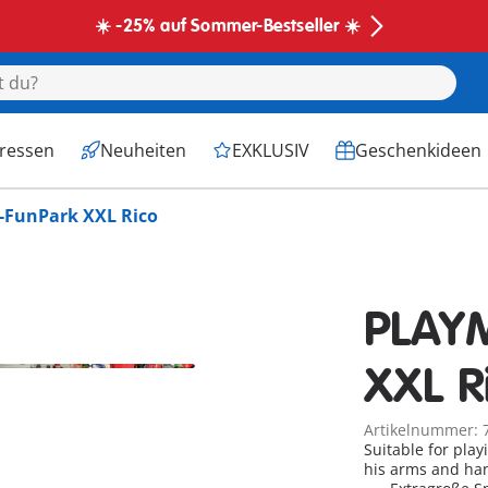
☀️ -25% auf Sommer-Bestseller ☀️
eressen
Neuheiten
EXKLUSIV
Geschenkideen
FunPark XXL Rico
PLAY
XXL R
Artikelnummer: 
Suitable for pla
his arms and han