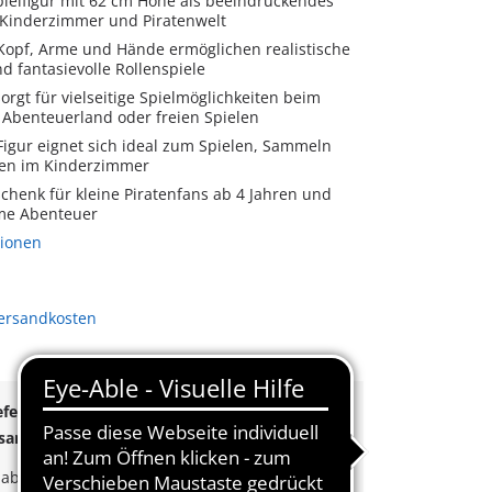
pielfigur mit 62 cm Höhe als beeindruckendes
r Kinderzimmer und Piratenwelt
Kopf, Arme und Hände ermöglichen realistische
 fantasievolle Rollenspiele
sorgt für vielseitige Spielmöglichkeiten beim
, Abenteuerland oder freien Spielen
Figur eignet sich ideal zum Spielen, Sammeln
ren im Kinderzimmer
chenk für kleine Piratenfans ab 4 Jahren und
me Abenteuer
tionen
Versandkosten
eferung!
rsand
ab
55€
k
ab
35€
Bestellwert