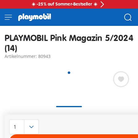
☀️ -25% auf Sommer-Bestseller ☀️
PLAYMOBIL Pink Magazin 5/2024
(14)
Artikelnummer: 80943
Die 36 Seiten enthalten zwei tolle Comics, ein super
Ex
Gewinnspiel, zwei Postermotive und viele Mitmach-Seiten.
Weitere Informationen