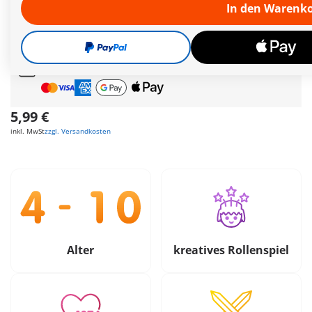
Schnelle
Lieferung!
In den Warenk
Gratis Versand
ab
55€
Geschenk
ab
35€
Bestellwert
Sichere &
Flexible Zahlung
5,99 €
inkl. MwSt
zzgl. Versandkosten
Alter
kreatives Rollenspiel