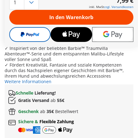
7,99 €
✓ PLAYMOBIL x Barbie® mit Welpe Taffy und Rollschuhen –
inkl. MwSt
zzgl. Versandkosten
stylisches Spielset für kreative Abenteuer auf der
Strandpromenade von Malibu
In den Warenkorb
✓ Mit Barbie™, Taffy, abnehmbarer Leine und Schildkappe
für fantasievolle Rollenspiele rund um Freundschaft, Freizeit
und Tierpflege
✓ Innovative 2-in-1 Rollschuhe: Rollen abnehmbar, sodass
sich die Rollschuhe in modische Sneaker verwandeln lassen
✓ Inspiriert von der beliebten Barbie™ Traumvilla
Abenteuer™-Serie und dem entspannten Malibu-Lifestyle
voller Sonne und Spaß
✓ Fördert Kreativität, Fantasie und soziale Kompetenzen
durch das Nachspielen eigener Geschichten mit Barbie™,
ihrem Hund und abwechslungsreichen Accessoires
Weitere Informationen
Schnelle
Lieferung!
Gratis Versand
ab
55€
Geschenk
ab
35€
Bestellwert
Sichere &
Flexible Zahlung