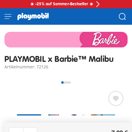
☀️ -25% auf Sommer-Bestseller ☀️
PLAYMOBIL x Barbie™ Malibu
Artikelnummer: 72126
✓
GRATIS Mepal Snack Dose beim Kauf von Barbie®
Artikeln ab 49,99 EUR