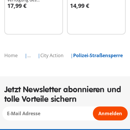
17,99 €
14,99 €
Geldräubers
In den Warenkorb
In den Warenkorb
Home
...
City Action
Polizei-Straßensperre
Jetzt Newsletter abonnieren und
tolle Vorteile sichern
Anmelden