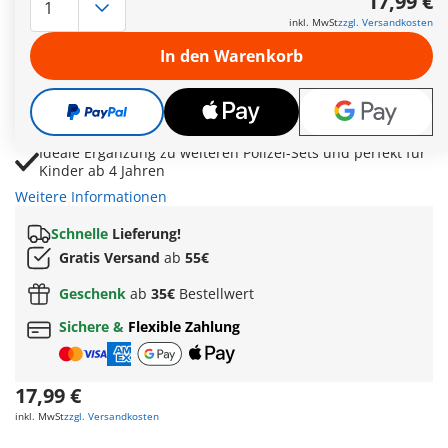
17,99 €
Nagelband stoppt flüchtige Ganoven und sorgt für
inkl. MwSt
zzgl. Versandkosten
actionreiche Verfolgungsjagden
In den Warenkorb
Polizeihund mit Hundebox, Leine, Futternapf und Marke
unterstützt die Verbrecherjagd
Enthält zwei Polizisten, Handschellen und Zubehör für
kreative Rollenspiele im Polizeialltag
Ideale Ergänzung zu weiteren Polizei-Sets und perfekt für
Kinder ab 4 Jahren
Weitere Informationen
Schnelle
Lieferung!
Gratis Versand
ab
55€
Geschenk
ab
35€
Bestellwert
Sichere &
Flexible Zahlung
17,99 €
inkl. MwSt
zzgl. Versandkosten