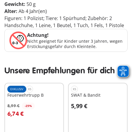
Gewicht:
50 g
Alter:
Ab 4 Jahr(en)
Figuren: 1 Polizist; Tiere: 1 Spürhund; Zubehör: 2
Handschuhe, 1 Leine, 1 Beutel, 1 Tuch, 1 Fels, 1 Pistole
Achtung!
Nicht geeignet für Kinder unter 3 Jahren, wegen
Erstickungsgefahr durch Kleinteile.
Unsere Empfehlungen für dich
EXKLUSIV
XS
XS
Feuerwehrtrupp B
SWAT & Bandit
5,99 €
8,99 €
-25%
In den Warenkorb
In den Warenkorb
6,74 €