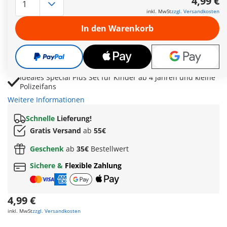
4,99 €
Treuer Hund nimmt am Tuch die Fährte auf und findet die
inkl. MwSt
zzgl. Versandkosten
versteckte Beute
In den Warenkorb
Mit Leine, Beutel, Handschuhen und Zubehör für
abwechslungsreiche Polizeieinsätze
Abnehmbare Handschuhaufsätze und Holster
ermöglichen flexible Spielsituationen
Ideales Special Plus Set für Kinder ab 4 Jahren und kleine
Polizeifans
Weitere Informationen
Schnelle
Lieferung!
Gratis Versand
ab
55€
Geschenk
ab
35€
Bestellwert
Sichere &
Flexible Zahlung
4,99 €
inkl. MwSt
zzgl. Versandkosten