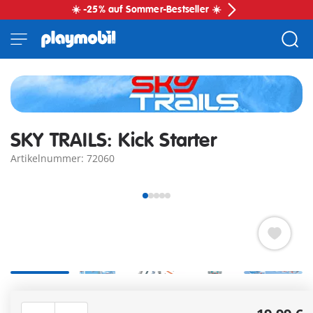
☀️ -25% auf Sommer-Bestseller ☀️
SKY TRAILS: Kick Starter
Artikelnummer: 72060
Sky Trails Kick Starter für gleichzeitige Starts auf zwei
Bahnen und doppelte Action bei jeder Fahrt