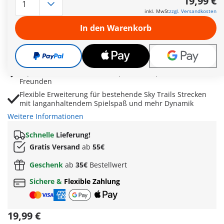
19,99 €
Automatischer Auslösemechanismus startet einen zweiten
inkl. MwSt
zzgl. Versandkosten
Sky Rider für spannende Wettfahrten und Teamspiele
In den Warenkorb
Ideal für kreative Doppelstrecken mit
abwechslungsreichen Kurven, Abfahrten und neuen
Herausforderungen
Fördert räumliches Denken, Technikverständnis,
Experimentierfreude und kooperatives Spielen mit
Freunden
Flexible Erweiterung für bestehende Sky Trails Strecken
mit langanhaltendem Spielspaß und mehr Dynamik
Weitere Informationen
Schnelle
Lieferung!
Gratis Versand
ab
55€
Geschenk
ab
35€
Bestellwert
Sichere &
Flexible Zahlung
19,99 €