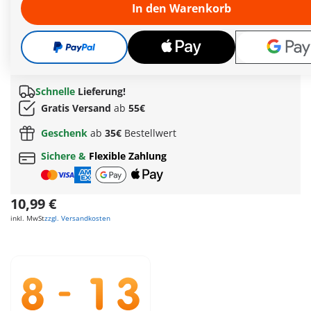
In den Warenkorb
- Spiele für Kinder: Memo, Mau Mau, Schwarzer Peter
- Spiele für Familien: Schätzmeister!, Rommé
- Spiele für Kenner: Solitaire, Königreich der Karten
- Spiele für Partys: Mogeln, Einundzwanzig, Kartenraten…
Weitere Informationen
Schnelle
Lieferung!
Gratis Versand
ab
55€
Geschenk
ab
35€
Bestellwert
Sichere &
Flexible Zahlung
10,99 €
inkl. MwSt
zzgl. Versandkosten