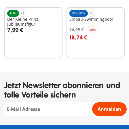
NEU
XS
EXKLUSIV
M
Der Kleine Prinz:
Einbau-Swimmingpool
Jubiläumsfigur
7,99 €
24,99 €
-25%
In den Warenkorb
In den Warenkorb
18,74 €
Jetzt Newsletter abonnieren und
tolle Vorteile sichern
Anmelden