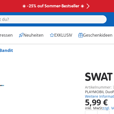
☀️ -25% auf Sommer-Bestseller ☀️
eressen
Neuheiten
EXKLUSIV
Geschenkideen
Bandit
SWAT 
Artikelnummer: 
PLAYMOBIL DuoPa
Weitere Informa
5,99 €
inkl. MwSt
zzgl. 