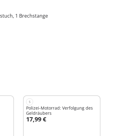
lstuch, 1 Brechstange
S
Polizei-Motorrad: Verfolgung des
Geldräubers
17,99 €
In den Warenkorb