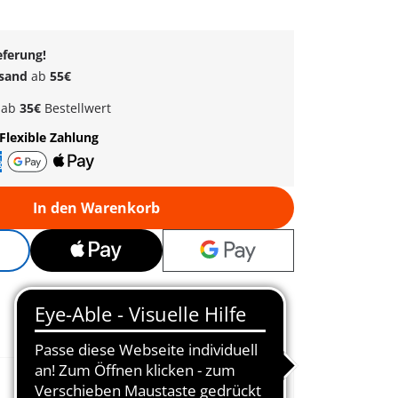
eferung!
rsand
ab
55€
k
ab
35€
Bestellwert
Flexible Zahlung
In den Warenkorb