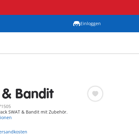
Einloggen
& Bandit
71505
ck SWAT & Bandit mit Zubehör.
tionen
Versandkosten