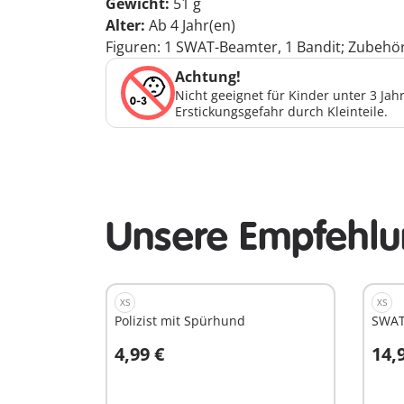
Gewicht:
51 g
Alter:
Ab 4 Jahr(en)
Figuren: 1 SWAT-Beamter, 1 Bandit; Zubehör
Achtung!
Nicht geeignet für Kinder unter 3 Ja
Erstickungsgefahr durch Kleinteile.
Unsere Empfehlu
XS
XS
Polizist mit Spürhund
SWAT
4,99 €
14,
In den Warenkorb
I