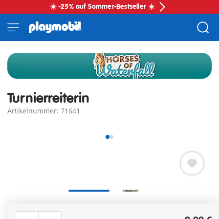
☀️ -25% auf Sommer-Bestseller ☀️
Turnierreiterin
Artikelnummer: 71641
Reite in neue Waterfall-Abenteuer mit der PLAYMOBIL-
Turnierreiterin aus nachhaltigem Material. Inklusive einer