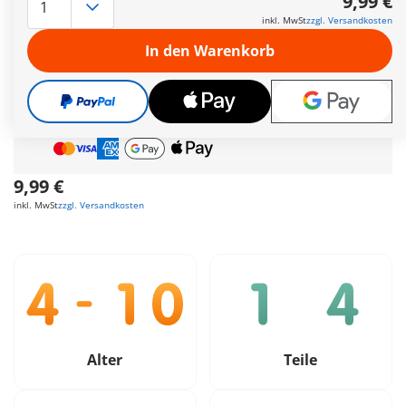
9,99 €
PLAYMOBIL-Figur, einem Pferd und süßen Extras.
inkl. MwSt
zzgl. Versandkosten
Weitere Informationen
In den Warenkorb
Gratis Versand
ab
55€
Geschenk
ab
35€
Bestellwert
Sichere &
Flexible Zahlung
9,99 €
inkl. MwSt
zzgl. Versandkosten
Alter
Teile