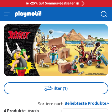
☀️ -25% auf Sommer-Bestseller ☀️
Filter (1)
Sortiere nach
4 Produkte
-
Asterix