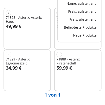
Name: aufsteigend
Preis: aufsteigend
L
L
71828 - Asterix: Asterix'
71827 - Asterix: Das
Preis: absteigend
Haus
Dorfbankett
49,99 €
59,99 €
Beliebteste Produkte
In den Warenkorb
In den Warenkorb
Neue Produkte
M
L
71829 - Asterix:
71888 - Asterix:
Legionärszelt
Piratenschiff
34,99 €
59,99 €
In den Warenkorb
Nicht
verfügbar
1 von 1