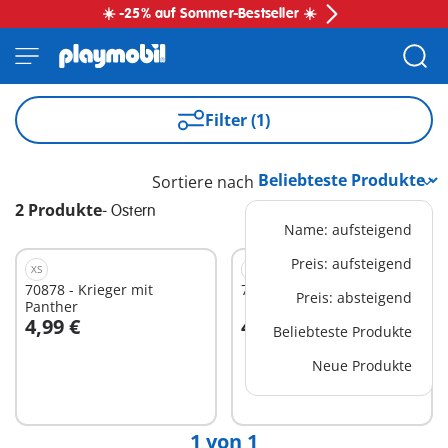
☀️ -25% auf Sommer-Bestseller ☀️
Filter (1)
Sortiere nach
2 Produkte
-
Ostern
Name: aufsteigend
Preis: aufsteigend
XS
XS
70878 - Krieger mit
70379 - Feenforscherin
Preis: absteigend
Panther
4,99 €
4,99 €
Beliebteste Produkte
In den Warenkorb
In den Warenkorb
Neue Produkte
1 von 1