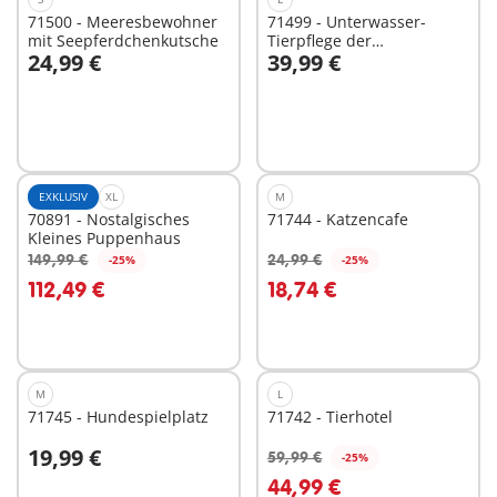
71500 - Meeresbewohner
71499 - Unterwasser-
mit Seepferdchenkutsche
Tierpflege der
24,99 €
39,99 €
Meeresbewohner
In den Warenkorb
In den Warenkorb
EXKLUSIV
XL
M
70891 - Nostalgisches
71744 - Katzencafe
Kleines Puppenhaus
149,99 €
24,99 €
-25%
-25%
In den Warenkorb
In den Warenkorb
112,49 €
18,74 €
M
L
71745 - Hundespielplatz
71742 - Tierhotel
19,99 €
59,99 €
-25%
In den Warenkorb
In den Warenkorb
44,99 €