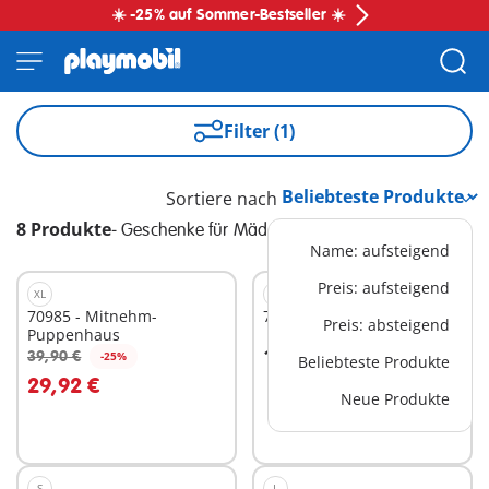
☀️ -25% auf Sommer-Bestseller ☀️
Filter (1)
Sortiere nach
8 Produkte
-
Geschenke für Mädchen
Name: aufsteigend
Preis: aufsteigend
XL
XL
70985 - Mitnehm-
71327 - Große Schule
Preis: absteigend
Puppenhaus
119,99 €
39,90 €
-25%
Beliebteste Produkte
In den Warenkorb
In den Warenkorb
29,92 €
Neue Produkte
S
L