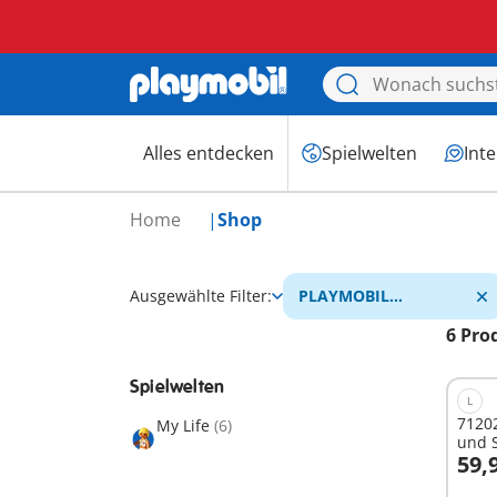
Alles entdecken
Spielwelten
Int
Home
Shop
Ausgewählte Filter:
PLAYMOBIL
Rettungsteam
6 Pro
Spielwelten
L
71202
My Life
(6)
und 
59,
I