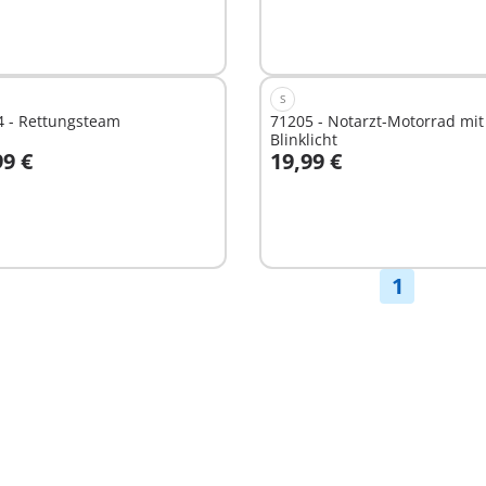
S
4 - Rettungsteam
71205 - Notarzt-Motorrad mit
Blinklicht
99 €
19,99 €
n den Warenkorb
In den Warenkorb
1