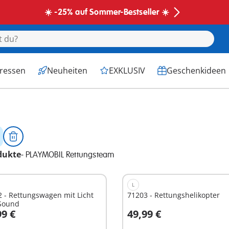
☀️ -25% auf Sommer-Bestseller ☀️
eressen
Neuheiten
EXKLUSIV
Geschenkideen
dukte
-
PLAYMOBIL Rettungsteam
L
 - Rettungswagen mit Licht
71203 - Rettungshelikopter
Sound
99 €
49,99 €
n den Warenkorb
In den Warenkorb