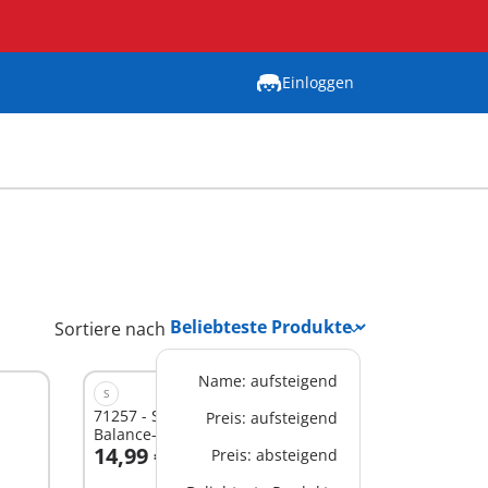
Einloggen
Sortiere nach
Name: aufsteigend
S
71257 - Starter Pack Rettung mit
Preis: aufsteigend
Balance-Racer
14,99 €
Preis: absteigend
In den Warenkorb