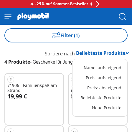
☀️ -25% auf Sommer-Bestseller ☀️
Filter (1)
Sortiere nach
4 Produkte
-
Geschenke für Jungs
Name: aufsteigend
Preis: aufsteigend
S
L
71906 - Familienspaß am
71904 - Ice Cream Truck
Preis: absteigend
Strand
mit Surfshop
19,99 €
59,99 €
Beliebteste Produkte
In den Warenkorb
In den Warenkorb
Neue Produkte
S
M