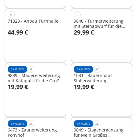
M
L
71328 - Anbau Turnhalle
9840 - Turmerweiterung
mit Steinabwurf für die
44,99 €
29,99 €
Große Burg von
In den Warenkorb
In den Warenkorb
Novelmore
EXKLUSIV
M
EXKLUSIV
M
9839 - Mauererweiterung
1031 - Bauernhaus-
mit Katapult für die Große
Stallerweiterung
19,99 €
19,99 €
Burg von Novelmore
In den Warenkorb
In den Warenkorb
EXKLUSIV
XS
EXKLUSIV
XL
6473 - Zaunerweiterung
9849 - Etagenergänzung
Ponyhof
für Mein Großes