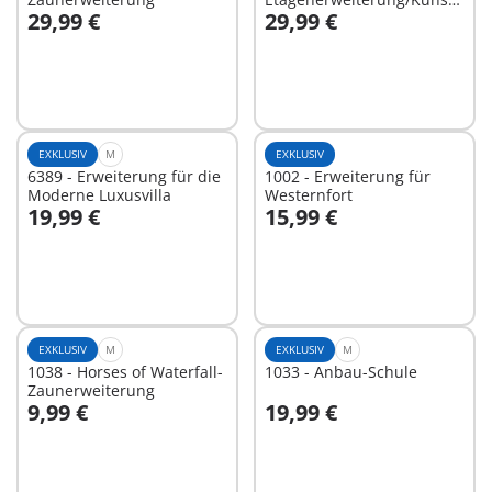
29,99 €
29,99 €
Schule
In den Warenkorb
In den Warenkorb
EXKLUSIV
M
EXKLUSIV
6389 - Erweiterung für die
1002 - Erweiterung für
Moderne Luxusvilla
Westernfort
19,99 €
15,99 €
In den Warenkorb
In den Warenkorb
EXKLUSIV
M
EXKLUSIV
M
1038 - Horses of Waterfall-
1033 - Anbau-Schule
Zaunerweiterung
9,99 €
19,99 €
In den Warenkorb
In den Warenkorb