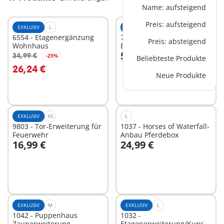
Name: aufsteigend
Preis: aufsteigend
EXKLUSIV
L
EXKLUSIV
XL
6554 - Etagenergänzung
71711 - Puppenhaus
Preis: absteigend
Wohnhaus
Etagenerweiterung
59,99 €
34,99 €
-25%
Beliebteste Produkte
In den Warenkorb
In den Warenkorb
26,24 €
Neue Produkte
EXKLUSIV
XS
L
9803 - Tor-Erweiterung für
1037 - Horses of Waterfall-
Feuerwehr
Anbau Pferdebox
16,99 €
24,99 €
In den Warenkorb
In den Warenkorb
EXKLUSIV
M
EXKLUSIV
L
1042 - Puppenhaus
1032 -
Zaunerweiterung
Etagenerweiterung/Kunstunter