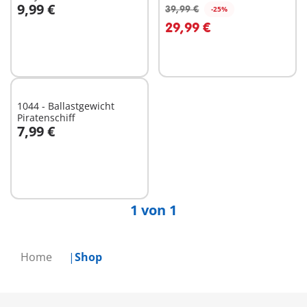
9,99 €
Puppenhaus
39,99 €
-25%
In den Warenkorb
29,99 €
Nicht
verfügbar
1044 - Ballastgewicht
Piratenschiff
7,99 €
In den Warenkorb
1 von 1
Home
Shop