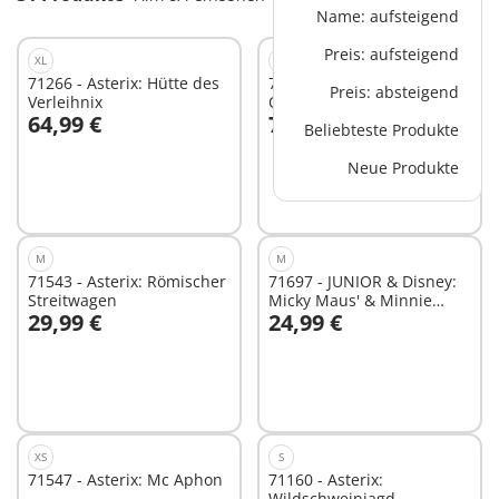
Name: aufsteigend
Preis: aufsteigend
XL
XS
71266 - Asterix: Hütte des
71548 - Asterix:
Preis: absteigend
Verleihnix
Osolemirnix
64,99 €
7,99 €
Beliebteste Produkte
In den Warenkorb
In den Warenkorb
Neue Produkte
M
M
71543 - Asterix: Römischer
71697 - JUNIOR & Disney:
Streitwagen
Micky Maus' & Minnie
29,99 €
24,99 €
Maus' Wolkenflug
In den Warenkorb
In den Warenkorb
XS
S
71547 - Asterix: Mc Aphon
71160 - Asterix:
Wildschweinjagd