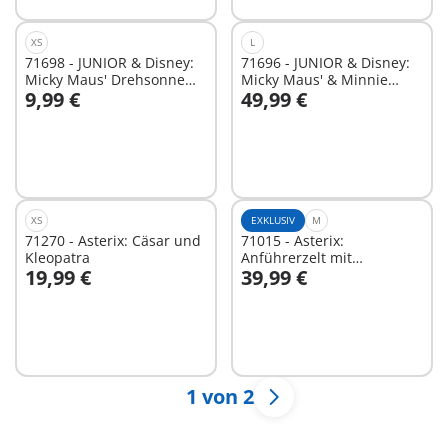
XS
L
71698 - JUNIOR & Disney:
71696 - JUNIOR & Disney:
Micky Maus' Drehsonne
Micky Maus' & Minnie
9,99 €
49,99 €
mit Rasselfunktion
Maus' Wolkenhaus
In den Warenkorb
In den Warenkorb
XS
EXKLUSIV
M
71270 - Asterix: Cäsar und
71015 - Asterix:
Kleopatra
Anführerzelt mit
19,99 €
39,99 €
Generälen
Nicht
Nicht
verfügbar
verfügbar
1 von 2