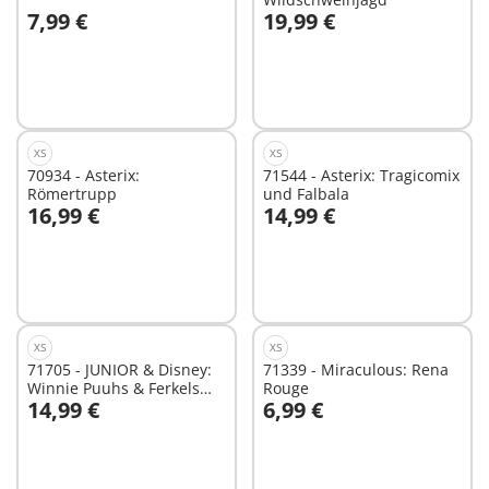
7,99 €
19,99 €
In den Warenkorb
In den Warenkorb
XS
XS
70934 - Asterix:
71544 - Asterix: Tragicomix
Römertrupp
und Falbala
16,99 €
14,99 €
In den Warenkorb
In den Warenkorb
XS
XS
71705 - JUNIOR & Disney:
71339 - Miraculous: Rena
Winnie Puuhs & Ferkels
Rouge
14,99 €
6,99 €
Wasserabenteuer
In den Warenkorb
In den Warenkorb