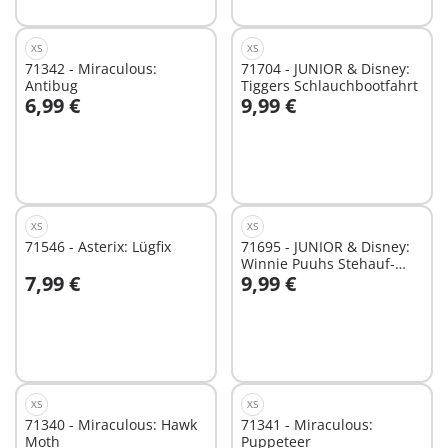
XS
XS
71342 - Miraculous:
71704 - JUNIOR & Disney:
Antibug
Tiggers Schlauchbootfahrt
6,99 €
9,99 €
In den Warenkorb
In den Warenkorb
XS
XS
71546 - Asterix: Lügfix
71695 - JUNIOR & Disney:
Winnie Puuhs Stehauf-
7,99 €
9,99 €
Honigtopf
In den Warenkorb
In den Warenkorb
XS
XS
71340 - Miraculous: Hawk
71341 - Miraculous:
Moth
Puppeteer