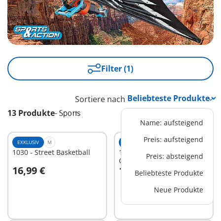
Filter (1)
Sortiere nach
13 Produkte
-
Sports
Name: aufsteigend
Preis: aufsteigend
EXKLUSIV
M
EXKLUSIV
XS
1030 - Street Basketball
1013 - Football-
Preis: absteigend
Cheerleader 2
16,99 €
10,99 €
Beliebteste Produkte
In den Warenkorb
In den Warenkorb
Neue Produkte