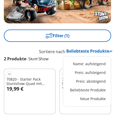
Filter (1)
Sortiere nach
2 Produkte
-
Stunt Show
Name: aufsteigend
Preis: aufsteigend
M
S
70820 - Starter Pack
71256 - Starter Pack
Preis: absteigend
Stuntshow Quad mit
Stuntshow Motorrad mit
19,99 €
14,99 €
Feuerrampe
Feuerwand
Beliebteste Produkte
Neue Produkte
Nicht
Nicht
verfügbar
verfügbar